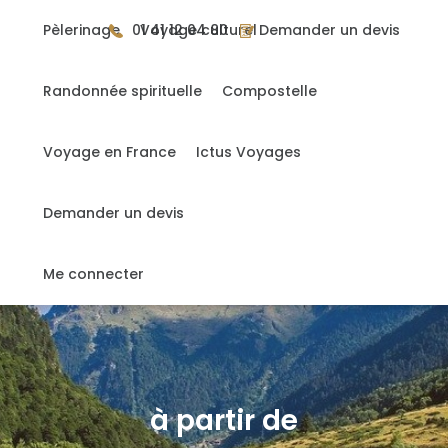
Gérer mes cookies
Pèlerinage
01 41 12 04 80
Voyage culturel
Demander un devis
Randonnée spirituelle
Compostelle
Accueil
>
Compostelle liberté 7 : Saint Jean / Pampelune
Voyage en France
Ictus Voyages
Compostelle liberté 7 : Saint
Jean / Pampelune
Demander un devis
France/Espagne
Me connecter
à partir de