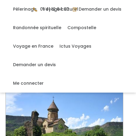
Gérer mes cookies
Pèlerinage
01 41 12 04 80
Voyage culturel
Demander un devis
Randonnée spirituelle
Compostelle
Accueil
>
Voyages
Voyage en France
Ictus Voyages
2 voyages
Demander un devis
NOS VOYAGES
Me connecter