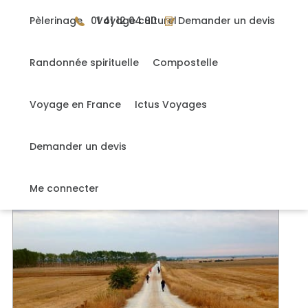
Gérer mes cookies
Pèlerinage
01 41 12 04 80
Voyage culturel
Demander un devis
Randonnée spirituelle
Compostelle
Accueil
>
Voyages
Voyage en France
Ictus Voyages
9 voyages
Demander un devis
NOS VOYAGES
Me connecter