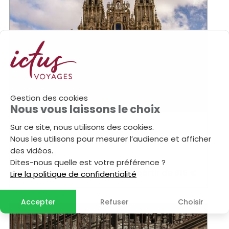
Gestion des cookies
Nous vous laissons le choix
Espagne
Sur ce site, nous utilisons des cookies.
Nous les utilisons pour mesurer l’audience et afficher
Compostelle liberté 14 : Sarria / Saint
des vidéos.
Jacques
Dites-nous quelle est votre préférence ?
7 jours / 6 nuits
à partir de
615 €
Lire la politique de confidentialité
Accepter
Refuser
Choisir