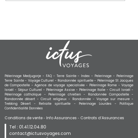
Pèlerinage Medjugorje -
FAQ -
Terre Sainte -
Index -
Pelerinage -
Pelerinage
Terre Sainte -
Voyage Culturel -
Randonnée spirituelle -
Pèlerinage St Jacques
de Compostelle -
Agence de voyage specialisée -
Pèlerinage Rome -
Voyage
Israël -
Séjour Culturel -
Pèlerinage Assise -
Pèlerinage Italie -
Circuit Israël -
Pèlerinage catholique -
Pelerinage chretien -
Randonnée Compostelle -
Randonnée désert -
Circuit religieux -
Randonnée -
Voyage sur mesure -
Trekking Désert -
Retraite spirituelle -
Pelerinage Lourdes -
Politique
Confidentialité Données
Conditions de vente
Info Assurances
Contrats d’Assurances
-
-
Tel : 01.41.12.04.80
contact@ictusvoyages.com