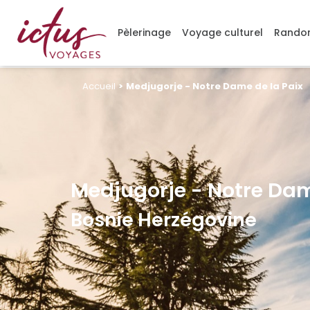
Gérer mes cookies
Pèlerinage
Voyage culturel
Randon
Accueil
>
Medjugorje - Notre Dame de la Paix
Medjugorje - Notre Dam
Bosnie Herzégovine