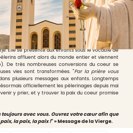
arue à 6 enfants au cœur de la Bosnie-Herzégovine,
rje. Elle se présente aux enfants sous le vocable de
pèlerins affluent alors du monde entier et viennent
ate). De très nombreuses conversions du coeur se
uses vies sont transformées. "
Par la prière vous
e dans plusieurs messages aux enfants. Longtemps
désormais officiellement les pèlerinages depuis mai
 venir y prier, et y trouver la paix du coeur promise
s toujours avec vous. Ouvrez votre cœur afin que
paix, la paix, la paix !
" » Message de la Vierge.