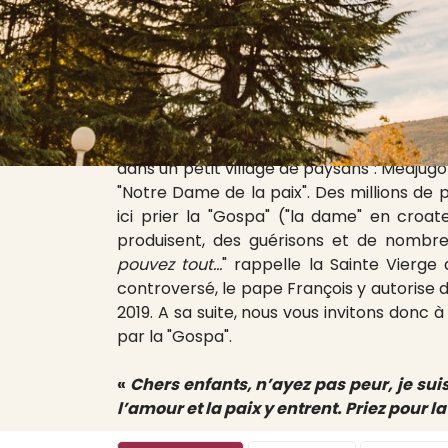
Depuis juin 1981 la Vierge Marie est app
dans un petit village de paysans : Medjugo
"Notre Dame de la paix". Des millions de 
ici prier la "Gospa" ("la dame" en cro
produisent, des guérisons et de nombre
pouvez tout...
" rappelle la Sainte Vierg
controversé, le pape François y autorise 
2019. A sa suite, nous vous invitons donc à
par la "Gospa".
«
Chers enfants, n’ayez pas peur, je sui
l’amour et la paix y entrent. Priez pour la 