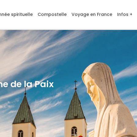
née spirituelle
Compostelle
Voyage en France
Infos +
e de la Paix