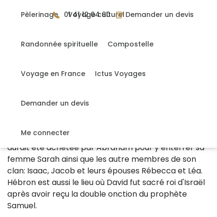
Gérer mes cookies
Pèlerinage
01 41 12 04 80
Voyage culturel
Demander un devis
Randonnée spirituelle
Compostelle
DÉCOUVREZ LES TRÉSORS DE LA TERRE
SAINTE
Voyage en France
Ictus Voyages
Demander un devis
Le tombeau des patriarches
Le tombeau des Patriarches à Hébron, en Judée est
Me connecter
identifié au site biblique de Machpéta. Cette grotte
aurait été achetée par Abraham pour y enterrer sa
femme Sarah ainsi que les autre membres de son
clan: Isaac, Jacob et leurs épouses Rébecca et Léa.
Hébron est aussi le lieu où David fut sacré roi d'Israël
après avoir reçu la double onction du prophète
Samuel.