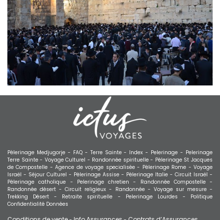
Pèlerinage Medjugorje -
FAQ -
Terre Sainte -
Index -
Pelerinage -
Pelerinage
Terre Sainte -
Voyage Culturel -
Randonnée spirituelle -
Pèlerinage St Jacques
de Compostelle -
Agence de voyage specialisée -
Pèlerinage Rome -
Voyage
Israël -
Séjour Culturel -
Pèlerinage Assise -
Pèlerinage Italie -
Circuit Israël -
Pèlerinage catholique -
Pelerinage chretien -
Randonnée Compostelle -
Randonnée désert -
Circuit religieux -
Randonnée -
Voyage sur mesure -
Trekking Désert -
Retraite spirituelle -
Pelerinage Lourdes -
Politique
Confidentialité Données
Conditions de vente
Info Assurances
Contrats d’Assurances
-
-