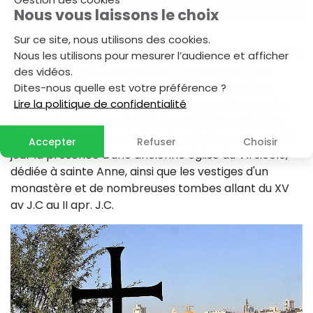
Nous vous laissons le choix
Dominus Flevit
Sur ce site, nous utilisons des cookies.
Ce sanctuaire à mi-chemin du mont des Oliviers, doit
Nous les utilisons pour mesurer l’audience et afficher
son nom ( le Seigneur a pleuré) au souvenir des
des vidéos.
larmes versées par Jésus sur la ville sainte ( Luc
Dites-nous quelle est votre préférence ?
Lire la politique de confidentialité
19:41). Une chapelle dont la forme peut évoquer les
larmes du Christ y a été bâtie en 1955. Des fouilles
archéologiques dans ce lieu de pèlerinage ont mis à
Accepter
Refuser
Choisir
jour la présence d'une ancienne église du VII siècle,
dédiée à sainte Anne, ainsi que les vestiges d'un
monastère et de nombreuses tombes allant du XV
av J.C au II apr. J.C.