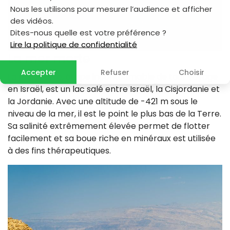
Nous les utilisons pour mesurer l’audience et afficher
des vidéos.
Dites-nous quelle est votre préférence ?
Lire la politique de confidentialité
La mer morte
Accepter
Refuser
Choisir
La mer Morte, étape incontournable de tout voyage
en Israël, est un lac salé entre Israël, la Cisjordanie et
la Jordanie. Avec une altitude de -421 m sous le
niveau de la mer, il est le point le plus bas de la Terre.
Sa salinité extrêmement élevée permet de flotter
facilement et sa boue riche en minéraux est utilisée
à des fins thérapeutiques.