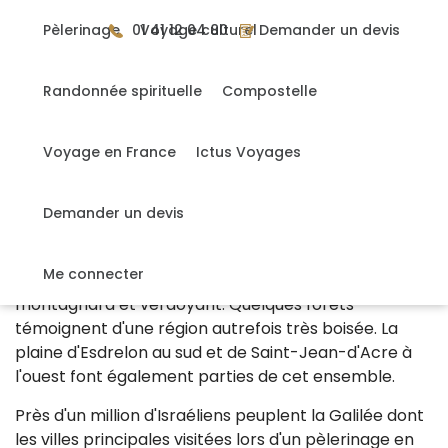
Gérer mes cookies
Pèlerinage
01 41 12 04 80
Voyage culturel
Demander un devis
Randonnée spirituelle
Compostelle
DÉCOUVREZ LES TRÉSORS DE LA TERRE
SAINTE
Voyage en France
Ictus Voyages
Demander un devis
La Galilée
Cet ensemble montagneux qui peut atteindre 1200
Me connecter
m reçoit de la pluie en abondance et offre un cadre
montagnard et verdoyant. Quelques forêts
témoignent d'une région autrefois très boisée. La
plaine d'Esdrelon au sud et de Saint-Jean-d'Acre à
l'ouest font également parties de cet ensemble.
Près d'un million d'Israéliens peuplent la Galilée dont
les villes principales visitées lors d'un pèlerinage en