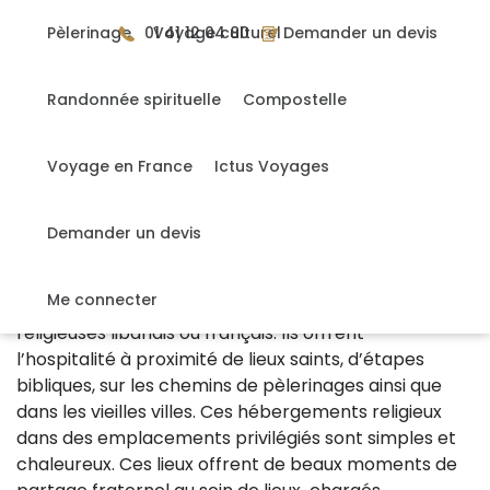
Gérer mes cookies
Pèlerinage
01 41 12 04 80
Voyage culturel
Demander un devis
Randonnée spirituelle
Compostelle
DÉCOUVREZ LES TRÉSORS DE LA TERRE
SAINTE
Voyage en France
Ictus Voyages
Demander un devis
Les maisons religieuses
Les maisons religieuses en Terre Sainte sont en
Me connecter
grande majorité tenues par des religieux et des
religieuses libanais ou français. Ils offrent
l’hospitalité à proximité de lieux saints, d’étapes
bibliques, sur les chemins de pèlerinages ainsi que
dans les vieilles villes. Ces hébergements religieux
dans des emplacements privilégiés sont simples et
chaleureux. Ces lieux offrent de beaux moments de