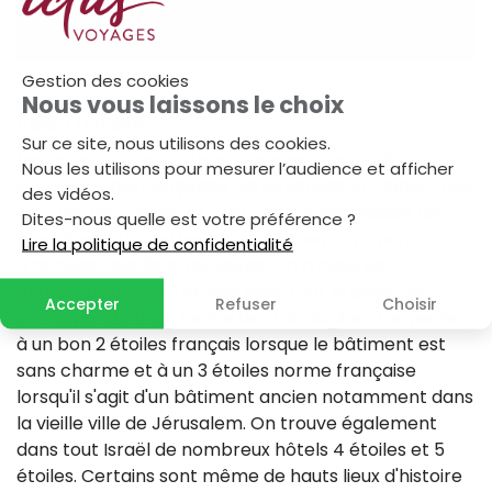
Gestion des cookies
Nous vous laissons le choix
Les hôtels
Sur ce site, nous utilisons des cookies.
Les hôtels d'Israël offrent dans leur majorité un
Nous les utilisons pour mesurer l’audience et afficher
service de bonne qualité . Ils se situent en dehors des
des vidéos.
centres historiques et il est parfois nécessaire de
Dites-nous quelle est votre préférence ?
prendre un taxi ou les transports en commun afin
Lire la politique de confidentialité
d’accéder aux lieux de visites. On trouve de
nombreux hôtels 3 étoiles dans tout le pays ; ils
Accepter
Refuser
Choisir
correspondent en terme de standard, en moyenne,
à un bon 2 étoiles français lorsque le bâtiment est
sans charme et à un 3 étoiles norme française
lorsqu'il s'agit d'un bâtiment ancien notamment dans
la vieille ville de Jérusalem. On trouve également
dans tout Israël de nombreux hôtels 4 étoiles et 5
étoiles. Certains sont même de hauts lieux d'histoire