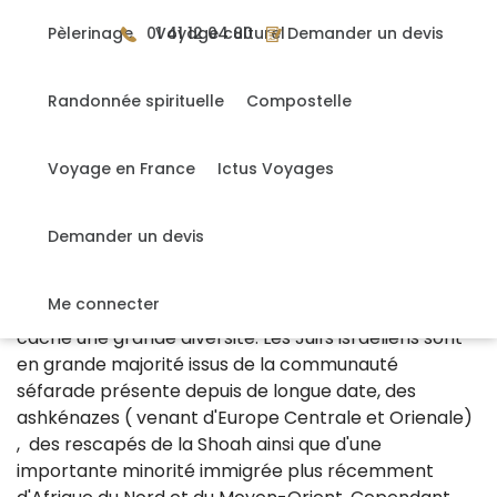
Gérer mes cookies
Pèlerinage
01 41 12 04 80
Voyage culturel
Demander un devis
Randonnée spirituelle
Compostelle
DÉCOUVREZ LES TRÉSORS DE LA TERRE
SAINTE
Voyage en France
Ictus Voyages
Demander un devis
Les Juifs
Les Juifs représentent 75% ( soit environ 6,8 millions)
Me connecter
) de la population en Israël. Derrière ce chiffre se
cache une grande diversité. Les Juifs israëliens sont
en grande majorité issus de la communauté
séfarade présente depuis de longue date, des
ashkénazes ( venant d'Europe Centrale et Orienale)
, des rescapés de la Shoah ainsi que d'une
importante minorité immigrée plus récemment