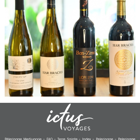
Pèlerinage Medjugorje -
FAQ -
Terre Sainte -
Index -
Pelerinage -
Pelerinage