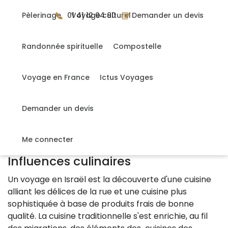
Gérer mes cookies
Si Israël n'est pas une destination gastronomique à
Pèlerinage
01 41 12 04 80
Voyage culturel
Demander un devis
proprement parler, la découverte de sa cuisine est une
belle surprise qui vous surprendra par la richesse de ses
influences, fusion de l'orient et de l'occident."/>
Randonnée spirituelle
Compostelle
Voyage en France
Ictus Voyages
DÉCOUVREZ LES TRÉSORS DE LA TERRE
Demander un devis
SAINTE
Me connecter
Influences culinaires
Un voyage en Israël est la découverte d'une cuisine
alliant les délices de la rue et une cuisine plus
sophistiquée à base de produits frais de bonne
qualité. La cuisine traditionnelle s'est enrichie, au fil