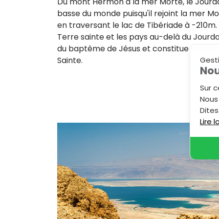
Du mont Hermon à la mer Morte, le Jourdain
basse du monde puisqu'il rejoint la mer Mo
en traversant le lac de Tibériade à -210m.
Terre sainte et les pays au-delà du Jourdai
du baptême de Jésus et constitue une dé
Sainte.
Gest
Nou
Sur c
Nous 
Dites
Lire 