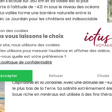
 s'écoule sur 360 km et sa vallée est la plus
rte à l'altitude de -421 m sous le niveau des océans
 La vallée forme une barrière naturelle entre la
n. Le Jourdain pour les chrétiens est indissociable
couverte émouvante lors d'un pèlerinage en Terre
ion des cookies
s vous laissons le choix
e site, nous utilisons des cookies.
les utilisons pour mesurer l’audience et afficher des vidéos.
-nous quelle est votre préférence ?
la politique de confidentialité
La mer morte
Accepter
Refuser
Choisir
La mer Morte, étape incontournable de tout voyage e
Cisjordanie et la Jordanie. Avec une altitude de -421
le plus bas de la Terre. Sa salinité extrêmement é
boue riche en minéraux est utilisée à des fins thér