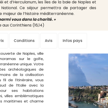
 et d’Herculanum, les îles de la baie de Naples et
 National. Ce séjour permettra de partager des
e majeur de l’histoire méditerranéenne.
parmi vous dans la charité. »
 aux Corinthiens (16,14)
ix
Conditions
Avis
Infos pays
uverte de Naples, ville
noramas sur le golfe,
erranéenne unique.
Votre
ites archéologiques de
oins de la civilisation
fil de l’itinéraire, vous
ud de l’Italie avec la
our ses habitations
ni, villes emblématiques
ons maritimes et charme