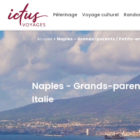
Gérer mes cookies
Pèlerinage
Voyage culturel
Randon
Accueil
>
Naples - Grands-parents / Petits-e
Naples - Grands-parent
Italie