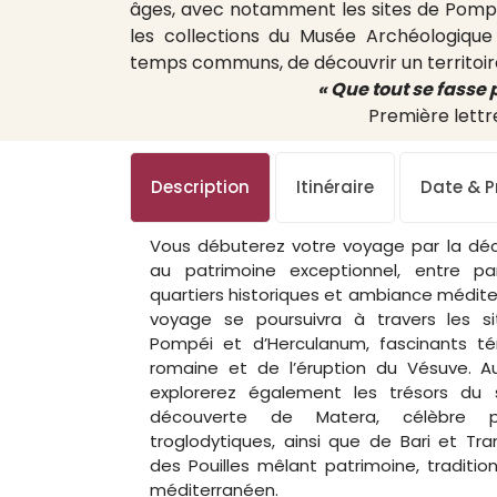
âges, avec notamment les sites de Pompéi
les collections du Musée Archéologique
temps communs, de découvrir un territoir
« Que tout se fasse 
Première lettre
Description
Itinéraire
Date & Pr
Vous débuterez votre voyage par la déco
au patrimoine exceptionnel, entre pa
quartiers historiques et ambiance médit
voyage se poursuivra à travers les s
Pompéi et d’Herculanum, fascinants tém
romaine et de l’éruption du Vésuve.
Au 
explorerez également les trésors du s
découverte de Matera, célèbre p
troglodytiques, ainsi que de Bari et Tra
des Pouilles mêlant patrimoine, traditi
méditerranéen.