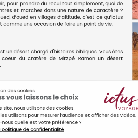
hir, pour prendre du recul tout simplement, quoi de
ntres et marches dans une nature de caractère ?
oued, d’oued en villages d’altitude, c’est ce qu’Ictus
 comme une occasion de faire un point de vie.
est un désert chargé d'histoires bibliques. Vous êtes
u coeur du cratère de Mitzpé Ramon un désert
.
ion des cookies
s de sable, les roches sculptées par le vent et les
s vous laissons le choix
ien sûr, la visite de l’incomparable cité de
uté du désert et des montagnes du Wadi Rum et
e site, nous utilisons des cookies.
e inoubliable expérience de retour à l’essentiel.
les utilisons pour mesurer l’audience et afficher des vidéos.
-nous quelle est votre préférence ?
la politique de confidentialité