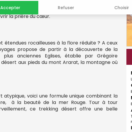
ng désert vous emmènera jusqu’au pied des dunes
Accepter
Refuser
Choisir
spirituelle et de vie nomade pour se purifier
rir la prière du cœur.
et étendues rocailleuses à la flore réduite ? A ceux
Voyages propose de partir à la découverte de la
 plus anciennes Eglises, établie par Grégoire
ng désert aux pieds du mont Ararat, la montagne où
t atypique, voici une formule unique combinant la
aire, à la beauté de la mer Rouge. Tour à tour
veillement, ce trekking désert offre une belle