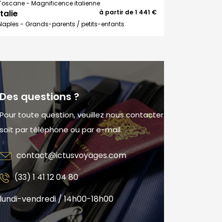
Toscane - Magnificence italienne
Italie
à partir de
1 441 €
Naples - Grands-parents / petits-enfants
Des questions ?
Pour toute question, veuillez nous contacter
soit par téléphone ou par e-mail.
contact@ictusvoyages.com
(33) 1 41 12 04 80
lundi-vendredi / 14h00-18h00