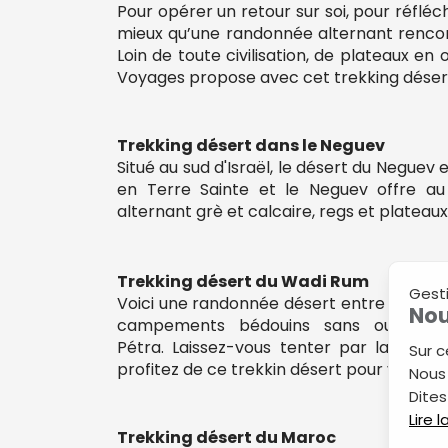
Pour opérer un retour sur soi, pour réfléc
mieux qu’une randonnée alternant renco
Loin de toute civilisation, de plateaux en 
Voyages propose avec cet trekking désert
Trekking désert dans le Neguev
Situé au sud d'Israël, le désert du Neguev 
en Terre Sainte et le Neguev offre a
alternant grè et calcaire, regs et plateaux
Trekking désert du Wadi Rum
Gest
Voici une randonnée désert entre les dune
Nou
campements bédouins sans oublier, b
Pétra. Laissez-vous tenter par la bea
Sur c
profitez de ce trekkin désert pour vivre un
Nous 
Dites
Lire 
Trekking désert du Maroc