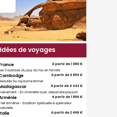
Idées de voyages
France
à partir de
1 080 €
Les Coulisses du puy du fou en famille
Cambodge
à partir de
3 859 €
Beautés Du royaume khmer
Madagascar
à partir de
4 442 €
Evenement - En charrette avec alexandre poussin
Arménie
à partir de
1 856 €
Trek Arménie - tradition spirituelle & splendeur
naturelle
Italie
à partir de
2 468 €